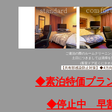
ご連泊の際のルームクリーニン
土日につきましては清掃を
(客室ドア近くにタオ
【共有部感染防止対策】◆4方向
◆素泊特価プラ
◆停止中 早