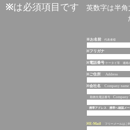
※
は必須項目です
英数字は半角
※お名前
代表者様
※フリガナ
※
電話番号
ケータイ等 連絡
※
ご住所
Address
※
会社名
Company name
Company 
勤務先電話番号
携帯アドレス
携帯へ確認メー
※E-Mail
フリーメール
はご