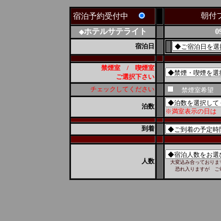
朝付プ
宿泊予約受付中
ホテルサテライト
099
◆
宿泊日
禁煙室 / 喫煙室
ご選択下さい
チェックしてください
禁煙室希望
泊数
※満室表示の日は
到着
人数
大変込み合っておりま
恐れ入りますが ご希